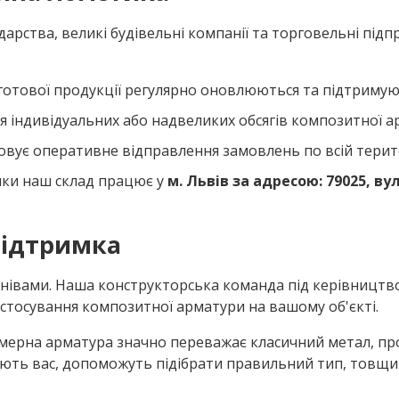
дарства, великі будівельні компанії та торговельні під
 готової продукції регулярно оновлюються та підтриму
 індивідуальних або надвеликих обсягів композитної ар
овує оперативне відправлення замовлень по всій терито
тики наш склад працює у
м. Львів за адресою: 79025, вул
підтримка
умнівами. Наша конструкторська команда під керівниц
астосування композитної арматури на вашому об'єкті.
мерна арматура значно переважає класичний метал, про
тують вас, допоможуть підібрати правильний тип, товщ