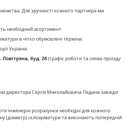
приємства. Для зручності кожного партнера ми
ють необхідний асортимент.
матури в чітко обумовлені терміни.
рії України.
. Повітряна, буд. 2б
(графік роботи та схема проїзду
твом директора Сергія Миколайовича Педана завжди
те інженерні розрахунки необхідні для кожного
ину (діаметр) склоарматури та виконають попередній