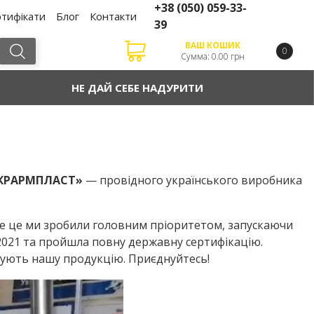
+38
(050)
059-33-
тифікати
Блог
Контакти
39
ВАШ КОШИК
0
Сумма: 0.00 грн
НЕ ДАЙ СЕБЕ НАДУРИТИ
УКРАРМПЛАСТ»
— провідного українського виробника
аме це ми зробили головним пріоритетом, запускаючи
2021 та пройшла повну державну сертифікацію.
ндують нашу продукцію. Приєднуйтесь!