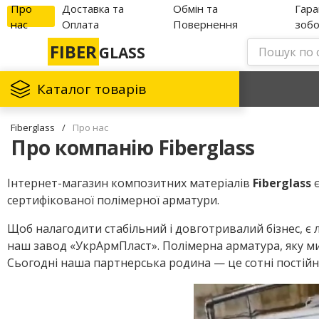
Про
Доставка та
Обмін та
Гара
нас
Оплата
Повернення
зобо
FIBER
GLASS
Каталог товарів
Fiberglass
/
Про нас
Про компанію Fiberglass
Інтернет-магазин композитних матеріалів
Fiberglass
є
сертифікованої полімерної арматури.
Щоб налагодити стабільний і довготривалий бізнес, є
наш завод «УкрАрмПласт». Полімерна арматура, яку ми
Сьогодні наша партнерська родина — це сотні постійни