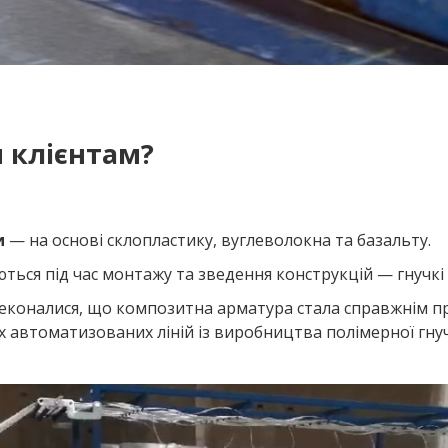
м клієнтам?
и
— на основі склопластику, вуглеволокна та базальту.
ються під час монтажу та зведення конструкцій — гнучкі 
еконалися, що композитна арматура стала справжнім про
их автоматизованих ліній із виробництва полімерної гн