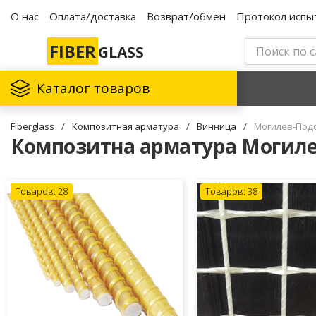
О нас
Оплата/доставка
Возврат/обмен
Протокол испы
FIBER
GLASS
Каталог товаров
Fiberglass
/
Композитная арматура
/
Винница
/
Могилев-Под
Композитна арматура Могил
Товаров: 28
Товаров: 38