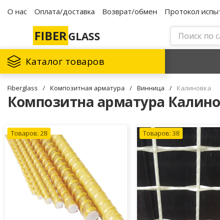
О нас
Оплата/доставка
Возврат/обмен
Протокол испы
FIBER
GLASS
Каталог товаров
Fiberglass
/
Композитная арматура
/
Винница
/
Калиновка
Композитна арматура Калино
Товаров: 28
Товаров: 38